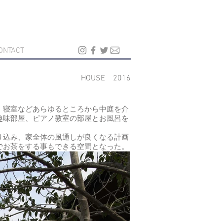
ONTACT
HOUSE 2016
、寝室などあらゆるところから中庭を介
趣味部屋、ピアノ教室の部屋とお風呂を
り込み、家全体の風通しが良くなる計画
でお茶をする事もできる空間となった。