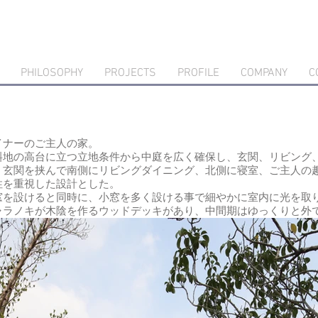
PHILOSOPHY
PROJECTS
PROFILE
COMPANY
C
イナーのご主人の家。
斜地の高台に立つ立地条件から中庭を広く確保し、玄関、リビング
。玄関を挟んで南側にリビングダイニング、北側に寝室、ご主人の
性を重視した設計とした。
窓を設けると同時に、小窓を多く設ける事で細やかに室内に光を取
ャラノキが木陰を作るウッドデッキがあり、中間期はゆっくりと外