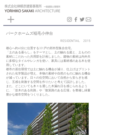
パークホームズ稲毛小仲台
RESIDENTIAL 2015
都心へ約40分に位置する331戸の郊外型集合住宅。
「土のある暮らし」をテーマとし、土の触れる庭と、土ものの
素材にこだわった共用部を計画しました。建物の素材は内外共
に多様なタイルやレンガを使い、家具には素材感のある木を使
用しています。
都市の居住環境では土に触れる機会が減り、仕上げはプリント
された化学製品が増え、本物の素材や自然のものに触れる機会
が減っています。日々の住空間において自然から安らぎを感
じ、五感を刺激する空間を作りたいと考えて設計しました。
また、どこにいても木々を通した木漏れ日を感じられるよう
に、「並木のある街路」や「散策路のある広場」を整備し緑量
豊かな都市空間をつくりました。