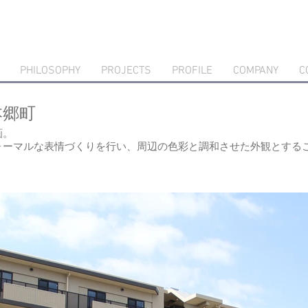
PHILOSOPHY
PROJECTS
PROFILE
COMPANY
C
本郷町
画。
ォーマルな表情づくりを行い、周辺の色彩と調和させた外観とする